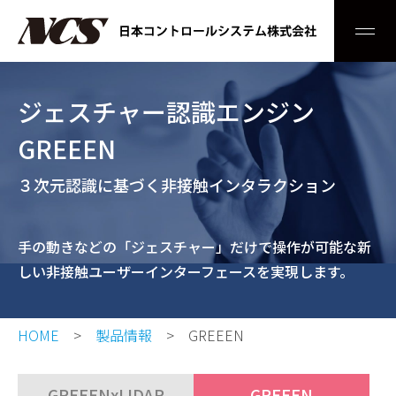
Men
ジェスチャー認識エンジン
GREEEN
３次元認識に基づく非接触インタラクション
手の動きなどの「ジェスチャー」だけで操作が可能な新
しい非接触ユーザーインターフェースを実現します。
HOME
製品情報
GREEEN
GREEENxLIDAR
GREEEN