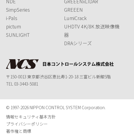
NDE
GREEENxLIDAR
SimpSeries
GREEEN
i-Pals
LumiCrack
pictum
UHDTV 4K/8K 放送映像機
SUNLIGHT
器
DRAシリーズ
〒150-0013 東京都渋谷区恵比寿1-20-18 三富ビル新館5階
TEL
03-3443-5081
© 1997-
2026 NIPPON CONTROL SYSTEM Corporation.
情報セキュリティ基本方針
プライバシーポリシー
著作権と商標