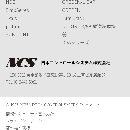
NDE
GREEENxLIDAR
SimpSeries
GREEEN
i-Pals
LumiCrack
pictum
UHDTV 4K/8K 放送映像機
SUNLIGHT
器
DRAシリーズ
〒150-0013 東京都渋谷区恵比寿1-20-18 三富ビル新館5階
TEL
03-3443-5081
© 1997-
2026 NIPPON CONTROL SYSTEM Corporation.
情報セキュリティ基本方針
プライバシーポリシー
著作権と商標